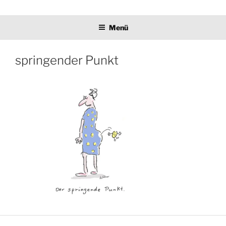
Zum
Ulrike Wodner
Inhalt
Menü
springen
springender Punkt