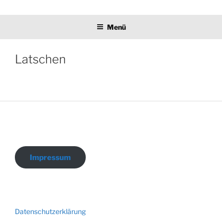
Zum
Ulrike Wodner
Inhalt
Menü
springen
Latschen
Impressum
Datenschutzerklärung