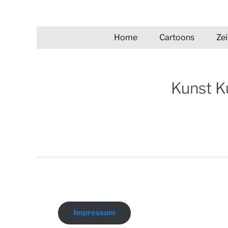
Zum
Inhalt
Ulrike Wodner
springen
Home
Cartoons
Ze
Kunst K
Impressum